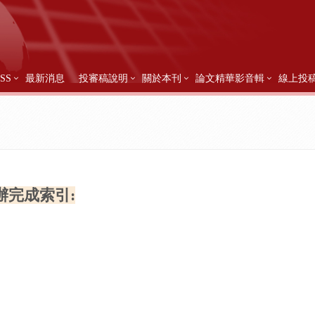
SS
最新消息
投審稿說明
關於本刊
論文精華影音輯
線上投
辦完成索引: