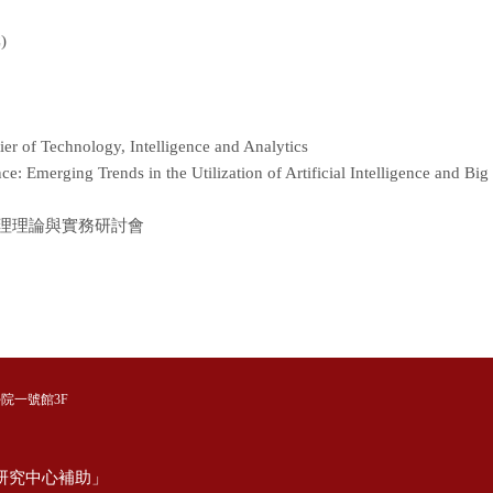
)
r of Technology, Intelligence and Analytics
 Emerging Trends in the Utilization of Artificial Intelligence and Big
管理理論與實務研討會
學院一號館3F
研究中心補助」