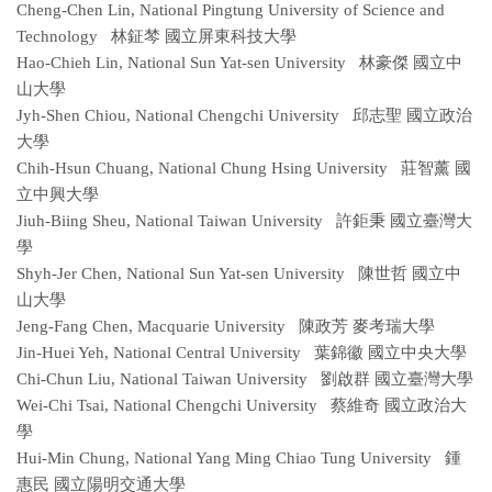
Cheng-Chen Lin, National Pingtung University of Science and
Technology 林鉦棽 國立屏東科技大學
Hao-Chieh Lin, National Sun Yat-sen University 林豪傑 國立中
山大學
Jyh-Shen Chiou, National Chengchi University 邱志聖 國立政治
大學
Chih-Hsun Chuang, National Chung Hsing University 莊智薰 國
立中興大學
Jiuh-Biing Sheu, National Taiwan University 許鉅秉 國立臺灣大
學
Shyh-Jer Chen, National Sun Yat-sen University 陳世哲 國立中
山大學
Jeng-Fang Chen, Macquarie University 陳政芳 麥考瑞大學
Jin-Huei Yeh, National Central University 葉錦徽 國立中央大學
Chi-Chun Liu, National Taiwan University 劉啟群 國立臺灣大學
Wei-Chi Tsai, National Chengchi University 蔡維奇 國立政治大
學
Hui-Min Chung, National Yang Ming Chiao Tung University 鍾
惠民 國立陽明交通大學