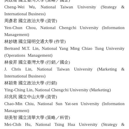
吳政衞 國立臺灣大學 (策略／國企)
Cheng-Wei Wu, National Taiwan University (Strategy &
International Business)
周彥君 國立政治大學 (資管)
Yen-Chun Chou, National Chengchi University (Information
Management)
林妙聰 國立陽明交通大學 (作管)
Bertrand M.T. Lin, National Yang Ming Chiao Tung University
(Operations Management)
林俊昇 國立臺灣大學 (行銷／國企)
J. Chris Lin, National Taiwan University (Marketing &
International Business)
林穎青 國立政治大學 (行銷)
Ying-Ching Lin, National Chengchi University (Marketing)
邱兆民 國立中山大學 (資管)
Chao-Min Chiu, National Sun Yat-sen University (Information
Management)
胡美智 國立清華大學 (策略／科管)
Mei-Chih Hu, National Tsing Hua University (Strategy &