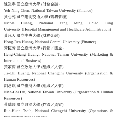
陳業寧 國立臺灣大學 (財務金融)
Yeh-Ning Chen, National Taiwan University (Finance)
黃心苑 國立陽明交通大學 (醫務管理)
Nicole Huang, National Yang Ming Chiao Tung
University (Hospital Management and Healthcare Administration)
黃泓人 國立中央大學 (財務金融)
Hong-Ren Huang, National Central University (Finance)
黃恆獎 國立臺灣大學 (行銷／國企)
Heng-Chiang Huang, National Taiwan University (Marketing &
International Business)
黃家齊 國立政治大學 (組織／人管)
Jia-Chi Huang, National Chengchi University (Organization &
Human Resources)
劉念琪 國立臺灣大學 (組織／人管)
Nien-Chi Liu, National Taiwan University (Organization & Human
Resources)
蔡瑞煌 國立政治大學 (作管／資管)
Rua-Huan Tsaih, National Chengchi University (Operations &