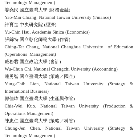
Technology Management)
姜堯民 國立臺灣大學 (財務金融)
Yao-Min Chiang, National Taiwan University (Finance)
許育進 中央研究院 (經濟)
Yu-Chin Hsu, Academia Sinica (Economics)
張錦特 國立彰化師範大學 (作管)
Ching-Ter Chang, National Changhua University of Education
(Operations Management)
戚務君 國立政治大學 (會計)
Wu-Chun Chi, National Chengchi University (Accounting)
連勇智 國立臺灣大學 (策略／國企)
Yung-Chih Lien, National Taiwan University (Strategy &
International Business)
郭佳瑋 國立臺灣大學 (生產與作管)
Chia-Wei Kuo, National Taiwan University (Production &
Operations Management)
陳忠仁 國立臺灣大學 (策略／科管)
Chung-Jen Chen, National Taiwan University (Strategy &
Technology Management)