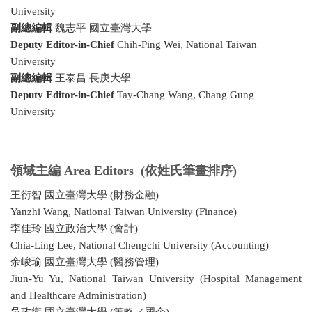
University
副總編輯
魏志平 國立臺灣大學
Deputy Editor-in-Chief
Chih-Ping Wei, National Taiwan
University
副總編輯
王泰昌 長庚大學
Deputy Editor-in-Chief
Tay-Chang Wang, Chang Gung
University
領域主編 Area Editors (依姓氏筆畫排序)
王衍智 國立臺灣大學 (財務金融)
Yanzhi Wang, National Taiwan University (Finance)
李佳玲 國立政治大學 (會計)
Chia-Ling Lee, National Chengchi University (Accounting)
余峻瑜 國立臺灣大學 (醫務管理)
Jiun-Yu Yu, National Taiwan University (Hospital Management
and Healthcare Administration)