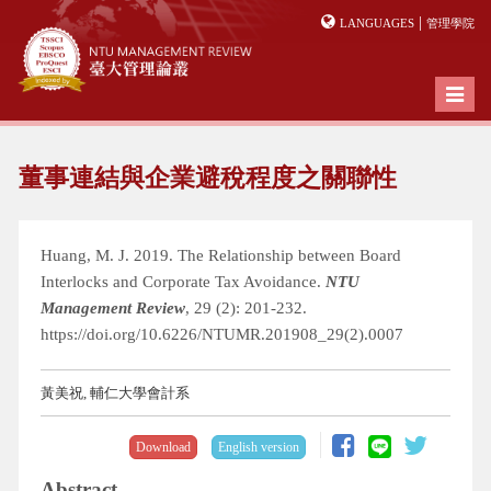
|
LANGUAGES
管理學院
Toggl
naviga
董事連結與企業避稅程度之關聯性
Huang, M. J. 2019. The Relationship between Board
Interlocks and Corporate Tax Avoidance.
NTU
Management Review
, 29 (2): 201-232.
https://doi.org/10.6226/NTUMR.201908_29(2).0007
黃美祝, 輔仁大學會計系
Download
English version
Abstract