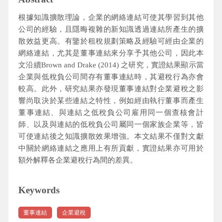
根據知識擴散理論，企業的網絡連結可使其學習到其他
公司的經驗，且隱晦複雜的新知識透過連結所產生的擴
散效益更高。有鑒於租稅規劃策略及經驗可經由企業的
網絡連結，尤其是董事連結來分享予其他公司，因此本
文沿續Brown and Drake (2014) 之研究，實證結果顯示當
企業與低稅負公司間存有董事連結時，其避稅行為亦會
較高。此外，研究結果亦發現董事連結對企業避稅之影
響尚取決於某些連結之特性，例如經由執行董事而產生
董事連結、與連結之低稅負公司雇用同一個查核會計
師、以及與連結的低稅負公司屬同一個家族企業等，皆
可使連結後之知識擴散效果增強。本文結果不僅對文獻
中關於網絡連結之應用上有所貢獻，實證結果亦可用於
額外解釋各企業避稅行為間的差異。
Keywords
董事連結
企業避稅