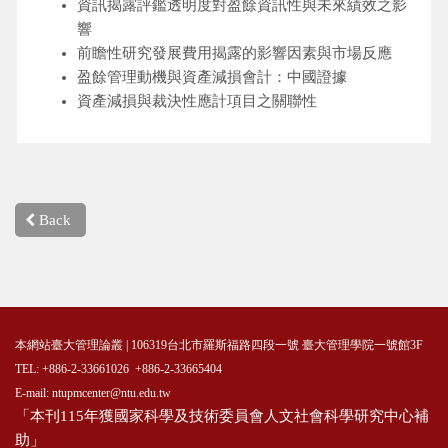
資訊揭露評鑑透明度對盈餘資訊性與未來績效之影
響
前瞻性研究發展費用揭露的影響因素與市場反應
盈餘管理動機與資產減損會計：中國證據
資產減損與裁決性應計項目之關聯性
Back
本網站臺大管理論叢 | 106319台北市羅斯福路四段一號 臺大管理學院一號館3F
TEL: +886-2-33661026 +886-2-33665404
E-mail: ntupmcenter@ntu.edu.tw
「本刊115年獲國家科學及技術委員會人文社會科學研究中心補
助」