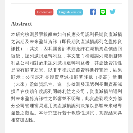
Download
English version
Abstract
本研究檢測股票報酬率如何反應公司認列長期資產減損
之當期及未來盈餘資訊（即長期資產減損認列之盈餘資
訊性）；其次，因我國會計準則允許在減損資產價值回
復後，認列減損迴轉利益，本文進而檢測認列減損迴轉
利益公司相對於未認列減損迴轉利益者，其盈餘資訊性
是否有顯著差異。以非平衡式追蹤資料進行實證，結果
顯示：公司認列長期資產減損顯著降低（提高）當期
（未來）盈餘資訊性。進一步檢測發現認列長期資產減
損且在後續年度認列迴轉利益之公司，資產減損的認列
對未來盈餘資訊性之影響並不明顯，此實證發現支持部
分公司管理當局運用資產減損認列決策以影響未來報導
盈餘之觀點。本研究進行若干敏感性測試，實證結果具
相當穩固性。