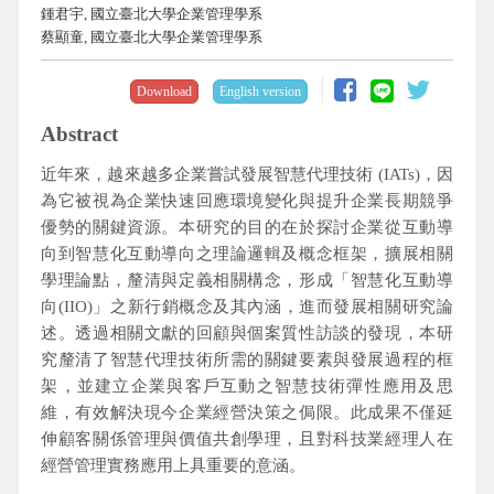
鍾君宇, 國立臺北大學企業管理學系
蔡顯童, 國立臺北大學企業管理學系
Download
English version
Abstract
近年來，越來越多企業嘗試發展智慧代理技術 (IATs)，因
為它被視為企業快速回應環境變化與提升企業長期競爭
優勢的關鍵資源。本研究的目的在於探討企業從互動導
向到智慧化互動導向之理論邏輯及概念框架，擴展相關
學理論點，釐清與定義相關構念，形成「智慧化互動導
向(IIO)」之新行銷概念及其內涵，進而發展相關研究論
述。透過相關文獻的回顧與個案質性訪談的發現，本研
究釐清了智慧代理技術所需的關鍵要素與發展過程的框
架，並建立企業與客戶互動之智慧技術彈性應用及思
維，有效解決現今企業經營決策之侷限。此成果不僅延
伸顧客關係管理與價值共創學理，且對科技業經理人在
經營管理實務應用上具重要的意涵。