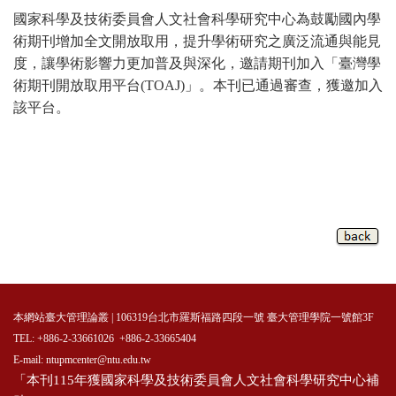
國家科學及技術委員會人文社會科學研究中心為鼓勵國內學
術期刊增加全文開放取用，提升學術研究之廣泛流通與能見
度，讓學術影響力更加普及與深化，邀請期刊加入「臺灣學
術期刊開放取用平台(TOAJ)」。本刊已通過審查，獲邀加入
該平
台
。
本網站臺大管理論叢 | 106319台北市羅斯福路四段一號 臺大管理學院一號館3F
TEL: +886-2-33661026 +886-2-33665404
E-mail: ntupmcenter@ntu.edu.tw
「本刊115年獲國家科學及技術委員會人文社會科學研究中心補