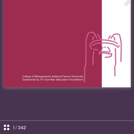
I
/
342