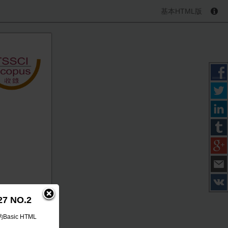
基本HTML版
7 NO.2
Basic HTML