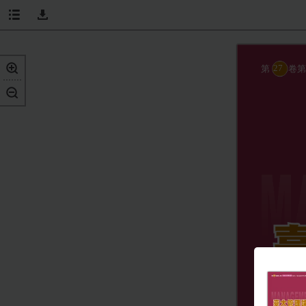
27
第
卷第