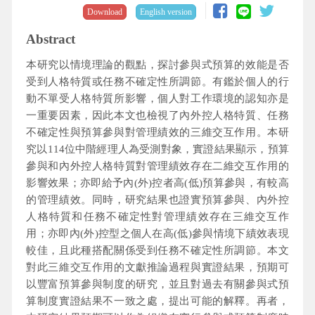
Download
English version
Abstract
本研究以情境理論的觀點，探討參與式預算的效能是否
受到人格特質或任務不確定性所調節。有鑑於個人的行
動不單受人格特質所影響，個人對工作環境的認知亦是
一重要因素，因此本文也檢視了內外控人格特質、任務
不確定性與預算參與對管理績效的三維交互作用。本研
究以114位中階經理人為受測對象，實證結果顯示，預算
參與和內外控人格特質對管理績效存在二維交互作用的
影響效果；亦即給予內(外)控者高(低)預算參與，有較高
的管理績效。同時，研究結果也證實預算參與、內外控
人格特質和任務不確定性對管理績效存在三維交互作
用；亦即內(外)控型之個人在高(低)參與情境下績效表現
較佳，且此種搭配關係受到任務不確定性所調節。本文
對此三維交互作用的文獻推論過程與實證結果，預期可
以豐富預算參與制度的研究，並且對過去有關參與式預
算制度實證結果不一致之處，提出可能的解釋。再者，