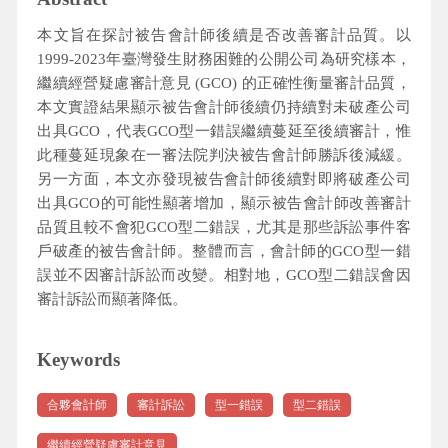
本文旨在探討被告會計師後續是否改善審計品質。以
1999-2023年臺灣發生財務困難的公開公司為研究樣本，
繼續經營疑慮審計意見 (GCO) 的正確性衡量審計品質，
本文實證結果顯示被告會計師後續仍持續對未破產公司
出具GCO，代表GCO型一錯誤繼續蔓延至後續審計，惟
此種蔓延現象在一審法院判決被告會計師勝訴後減緩。
另一方面，本文亦發現被告會計師後續對即將破產公司
出具GCO的可能性顯著增加，顯示被告會計師改善審計
品質且較不會犯GCO型二錯誤，尤其是那些訴訟事件客
戶破產的被告會計師。整體而言，會計師的GCO型一錯
誤並不因審計訴訟而改變。相對地，GCO型二錯誤會因
審計訴訟而顯著降低。
Keywords
合夥會計師
審計訴訟
型一錯誤
型二錯誤
繼續經營疑慮審計意見