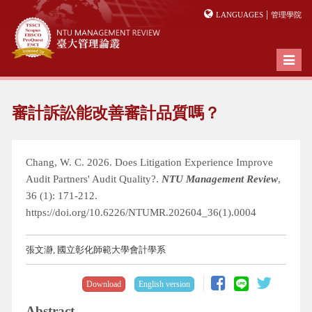
|
LANGUAGES
管理學院
Toggl
naviga
審計訴訟能改善審計品質嗎？
Chang, W. C. 2026. Does Litigation Experience Improve
Audit Partners' Audit Quality?.
NTU Management Review
,
36 (1): 171-212.
https://doi.org/10.6226/NTUMR.202604_36(1).0004
張文瀞, 國立彰化師範大學會計學系
Download
English version
Abstract