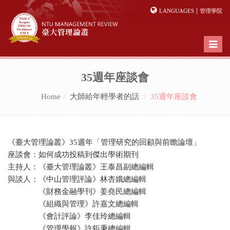
|
LANGUAGES
管理學院
Toggl
naviga
35週年座談會
Home
大師給年輕學者的話
35週年座談會
《臺大管理論叢》35週年「管理研究的回顧與前瞻論壇」
座談會：如何成功投稿到傑出學術期刊
主持人：《臺大管理論叢》王泰昌副總編輯
與談人：《中山管理評論》林杏娥總編輯
《財務金融學刊》姜堯民總編輯
《組織與管理》許嘉文總編輯
《會計評論》李佳玲總編輯
《管理學報》許鉅秉總編輯