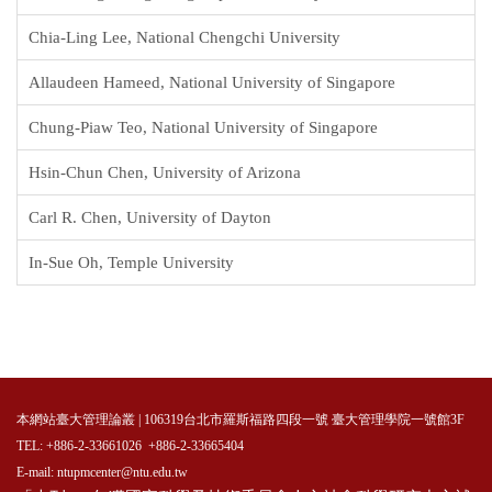
Chia-Ling Lee, National Chengchi University
Allaudeen Hameed, National University of Singapore
Chung-Piaw Teo, National University of Singapore
Hsin-Chun Chen, University of Arizona
Carl R. Chen, University of Dayton
In-Sue Oh, Temple University
本網站臺大管理論叢 | 106319台北市羅斯福路四段一號 臺大管理學院一號館3F
TEL: +886-2-33661026 +886-2-33665404
E-mail: ntupmcenter@ntu.edu.tw