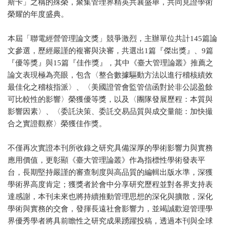
斯卡」之稱的殊榮，聚集管理界精英共襄盛舉，共同見證學術
榮耀的年度盛典。
本屆「聯電經營管理論文獎」競爭激烈，主辦單位共計145篇論
文參選，歷經嚴謹的複審與決審，共選出1篇『傑出獎』、9篇
『優等獎』與15篇『佳作獎』，其中《臺大管理論叢》推薦之
論文表現極為亮眼，包含〈整合數據驅動方法以進行稽核績效
最佳化之稽核指派〉、〈美國證管會監管信函對於非公認盈餘
可比較性的影響〉榮獲優等獎，以及〈團隊發展歷程：本質與
影響因素〉、〈委託決策、委託交易品質與成交量能：加快撮
合之實證觀察〉榮獲佳作獎。
不僅再次實證本刊所收錄之研究具備深厚的學術影響力與實務
應用價值，更彰顯《臺大管理論叢》作為指標性學術發表平
台，長期堅持嚴謹的審查制度與高品質的編輯出版水準，深獲
學術界高度肯定；獲獎者於會中分享研究歷程並對各界支持表
達感謝，本刊未來也將持續推動管理思想的深化與擴散，深化
學術與實務的交會，發揮長遠社會影響力，並竭誠歡迎管理學
界優秀學者將具前瞻性之研究成果踴躍投稿，透過本刊與全球