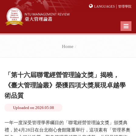
|
LANGUAGES
管理學院
Toggl
naviga
Home
「第十六屆聯電經營管理論文獎」揭曉，
《臺大管理論叢》榮獲四項大獎展現卓越學
術品質
Uploaded on
2026.05.08
一年一度深受管理學界矚目的「聯電經營管理論文獎」頒獎典
禮，於4月28日在台北樹心會館隆重舉行，這項素有「管理界奧